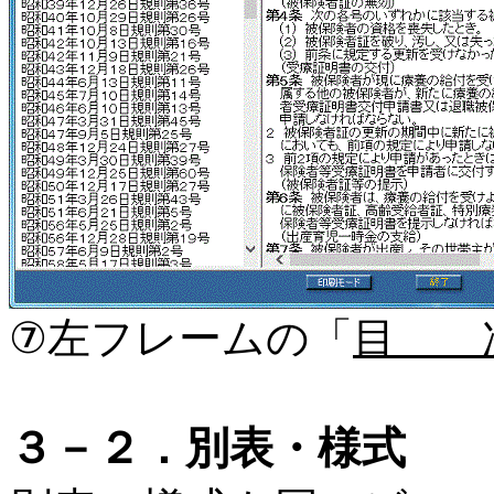
⑦左フレームの「
目 
３－２．別表・様式