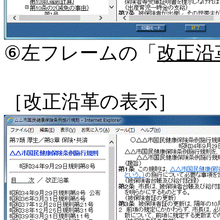
⑥左フレームの「
改正沿
［改正沿革の表示］