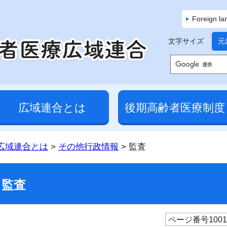
Foreign l
文字サイズ
元
広域連合とは
後期高齢者医療制度
広域連合とは
>
その他行政情報
> 監査
監査
ページ番号1001