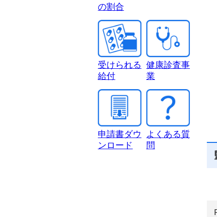
の割合
受けられる
健康診査事
給付
業
申請書ダウ
よくある質
ンロード
問