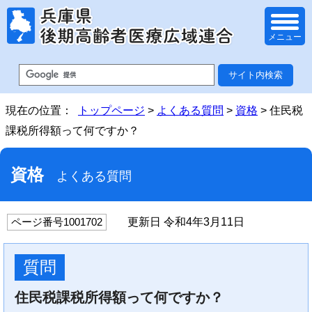
メニュー
現在の位置：
トップページ
>
よくある質問
>
資格
> 住民税
課税所得額って何ですか？
資格
よくある質問
更新日 令和4年3月11日
ページ番号1001702
質問
住民税課税所得額って何ですか？